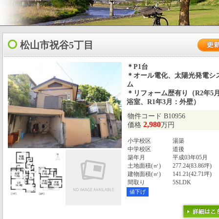
松山市祝谷5丁目
＊P1台
＊オール電化、太陽光発電シ
ム
＊リフォーム歴有り（R2年5
浴室、R1年3月：外壁）
物件コード B10956
2,980
価格
万円
小学校区
湯築
中学校区
道後
築年月
平成03年05月
土地面積(㎡)
277.24(83.86坪)
建物面積(㎡)
141.21(42.71坪)
間取り
5SLDK
値下げ