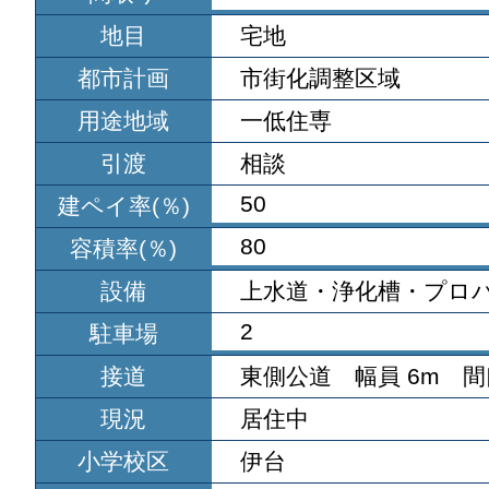
地目
宅地
都市計画
市街化調整区域
用途地域
一低住専
引渡
相談
50
建ペイ率(％)
80
容積率(％)
設備
上水道・浄化槽・プロ
2
駐車場
接道
東側公道 幅員 6m 間口
現況
居住中
小学校区
伊台