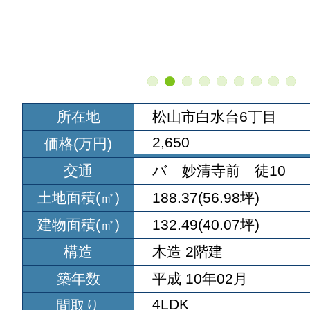
所在地
松山市白水台6丁目
2,650
価格(万円)
交通
バ 妙清寺前 徒10
土地面積(㎡)
188.37(56.98坪)
建物面積(㎡)
132.49(40.07坪)
構造
木造 2階建
築年数
平成 10年02月
4LDK
間取り