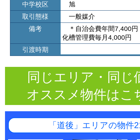
中学校区
旭
取引態様
一般媒介
備考
＊自治会費年間7,400
化槽管理費毎月4,000円
引渡時期
同じエリア・同じ
オススメ物件はこ
「道後」エリアの物件2