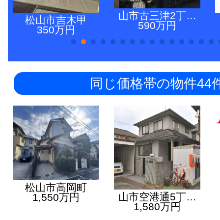
山市古三津2丁…
松山市吉木甲
590万円
350万円
同じ価格帯の物件44
松山市高岡町
山市空港通5丁…
1,550万円
1,580万円