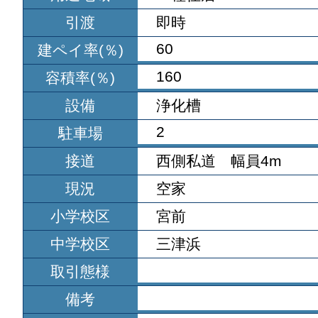
引渡
即時
60
建ペイ率(％)
160
容積率(％)
設備
浄化槽
2
駐車場
接道
西側私道 幅員4m
現況
空家
小学校区
宮前
中学校区
三津浜
取引態様
備考