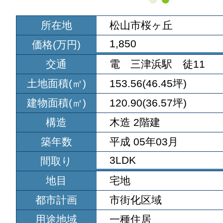
所在地
松山市桜ヶ丘
1,850
価格(万円)
交通
電 三津浜駅 徒11
土地面積(㎡)
153.56(46.45坪)
建物面積(㎡)
120.90(36.57坪)
構造
木造 2階建
築年数
平成 05年03月
3LDK
間取り
地目
宅地
都市計画
市街化区域
用途地域
一種住居