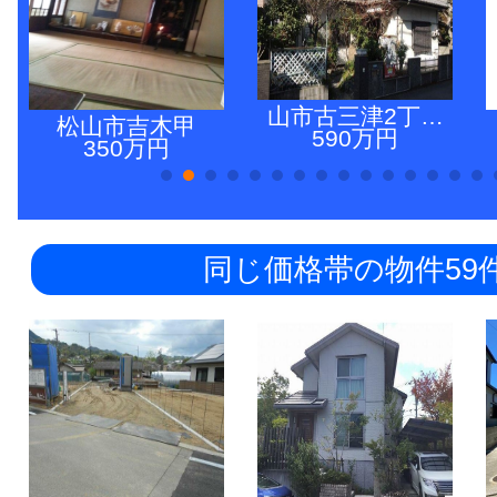
山市古三津2丁…
松山市吉木甲
590万円
350万円
同じ価格帯の物件59