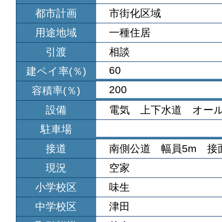
都市計画
市街化区域
用途地域
一種住居
引渡
相談
60
建ペイ率(％)
200
容積率(％)
設備
電気 上下水道 オー
駐車場
接道
南側公道 幅員5m 接面
現況
空家
小学校区
味生
中学校区
津田