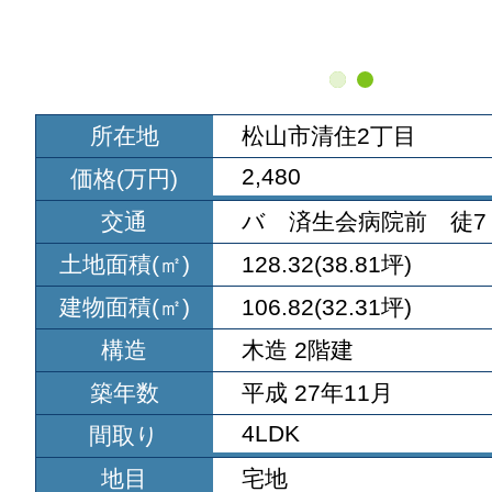
所在地
松山市清住2丁目
2,480
価格(万円)
交通
バ 済生会病院前 徒7
土地面積(㎡)
128.32(38.81坪)
建物面積(㎡)
106.82(32.31坪)
構造
木造 2階建
築年数
平成 27年11月
4LDK
間取り
地目
宅地