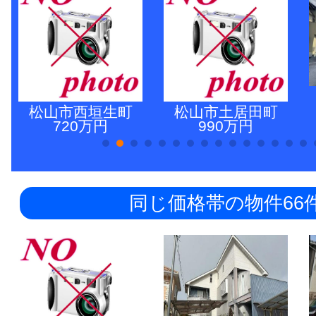
松山市西垣生町
松山市土居田町
720万円
990万円
同じ価格帯の物件66