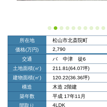
所在地
松山市北斎院町
2,790
価格(万円)
交通
バ 中津 徒6
土地面積(㎡)
211.81(64.07坪)
建物面積(㎡)
120.22(36.36坪)
構造
木造 2階建
築年数
平成 17年11月
4LDK
間取り