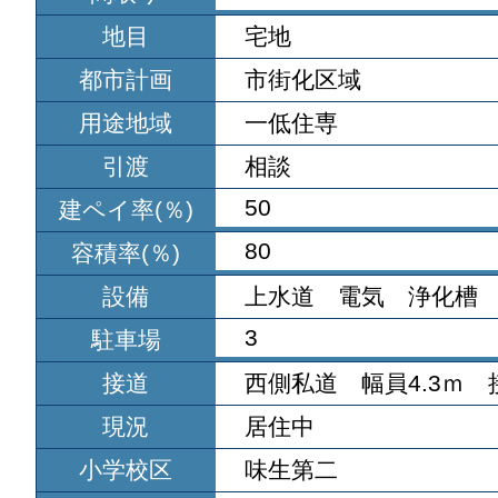
地目
宅地
都市計画
市街化区域
用途地域
一低住専
引渡
相談
50
建ペイ率(％)
80
容積率(％)
設備
上水道 電気 浄化槽
3
駐車場
接道
西側私道 幅員4.3ｍ 接
現況
居住中
小学校区
味生第二