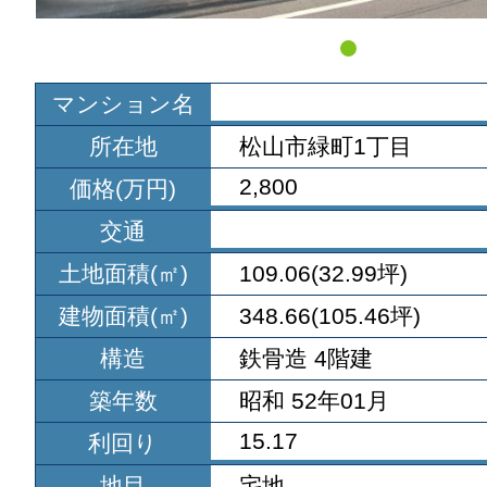
マンション名
所在地
松山市緑町1丁目
2,800
価格(万円)
交通
土地面積(㎡)
109.06(32.99坪)
建物面積(㎡)
348.66(105.46坪)
構造
鉄骨造 4階建
築年数
昭和 52年01月
15.17
利回り
地目
宅地