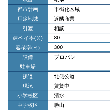
都市計画
市街化区域
用途地域
近隣商業
引渡
相談
80
建ペイ率(％)
300
容積率(％)
設備
プロパン
駐車場
接道
北側公道
現況
賃貸中
小学校区
清水
中学校区
勝山