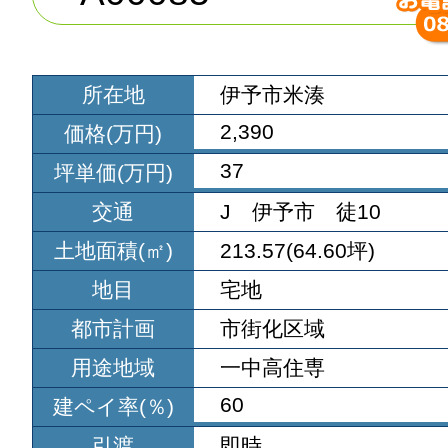
所在地
伊予市米湊
2,390
価格(万円)
37
坪単価(万円)
交通
J 伊予市 徒10
土地面積(㎡)
213.57(64.60坪)
地目
宅地
都市計画
市街化区域
用途地域
一中高住専
60
建ペイ率(％)
引渡
即時