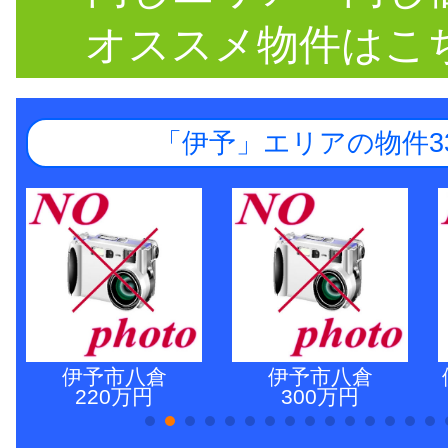
オススメ物件はこ
「伊予」エリアの物件3
伊予市八倉
伊予市八倉
220万円
300万円