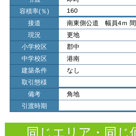
160
容積率(％)
接道
南東側公道 幅員4ｍ 間口
現況
更地
小学校区
郡中
中学校区
港南
建築条件
なし
取引態様
備考
角地
引渡時期
同じエリア・同じ