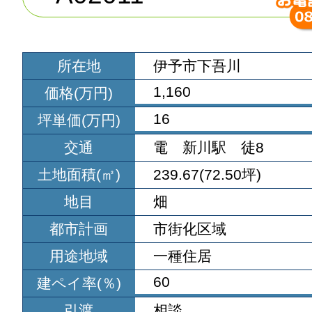
所在地
伊予市下吾川
1,160
価格(万円)
16
坪単価(万円)
交通
電 新川駅 徒8
土地面積(㎡)
239.67(72.50坪)
地目
畑
都市計画
市街化区域
用途地域
一種住居
60
建ペイ率(％)
引渡
相談