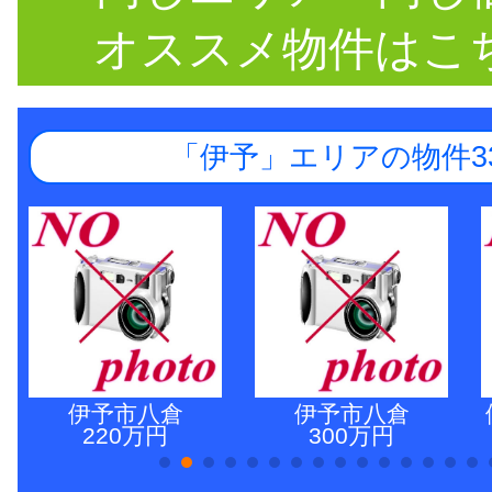
オススメ物件はこ
「伊予」エリアの物件3
伊予市八倉
伊予市八倉
220万円
300万円