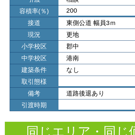
200
容積率(％)
接道
東側公道 幅員3ｍ
現況
更地
小学校区
郡中
中学校区
港南
建築条件
なし
取引態様
備考
道路後退あり
引渡時期
同じエリア・同じ