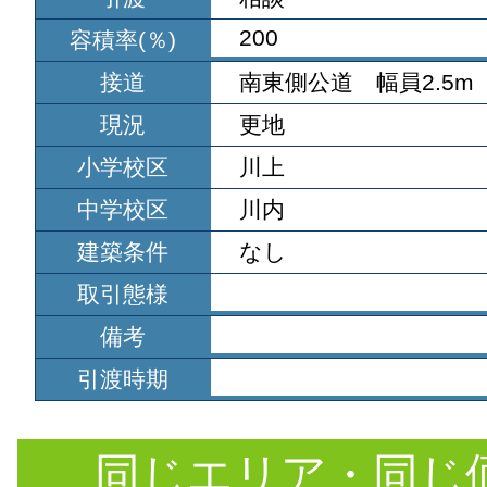
200
容積率(％)
接道
南東側公道 幅員2.5m
現況
更地
小学校区
川上
中学校区
川内
建築条件
なし
取引態様
備考
引渡時期
同じエリア・同じ