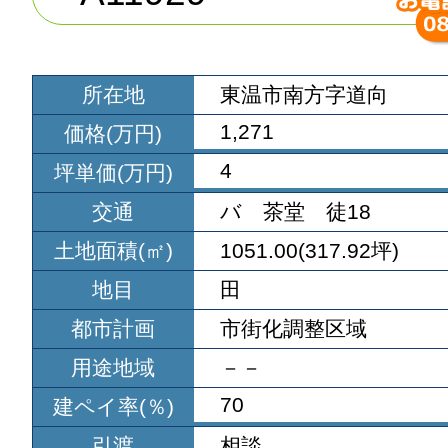
所在地
東温市南方字道向
1,271
価格(万円)
4
坪単価(万円)
交通
バ 茶堂 徒18
土地面積(㎡)
1051.00(317.92坪)
地目
田
都市計画
市街化調整区域
用途地域
－－
70
建ペイ率(％)
引渡
相談