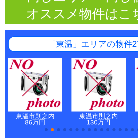
オススメ物件はこ
「東温」エリアの物件2
東温市則之内
東温市則之内
86万円
130万円