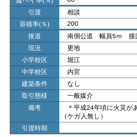
建ペイ率(％)
引渡
相談
200
容積率(％)
接道
南側公道 幅員5ｍ 接面
現況
更地
小学校区
堀江
中学校区
内宮
建築条件
なし
取引態様
一般媒介
備考
＊平成24年頃に火災が
（ケガ人無し）
引渡時期