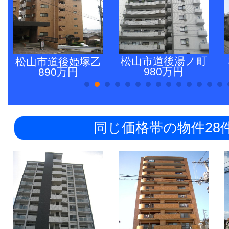
松山市道後湯ノ町
松山市道後姫塚乙
980万円
890万円
同じ価格帯の物件28