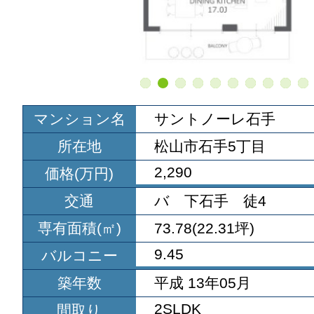
マンション名
サントノーレ石手
所在地
松山市石手5丁目
2,290
価格(万円)
交通
バ 下石手 徒4
専有面積(㎡)
73.78(22.31坪)
9.45
バルコニー
築年数
平成 13年05月
2SLDK
間取り