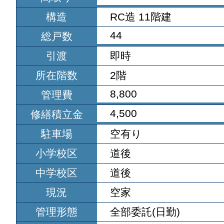
構造
RC造 11階建
44
総戸数
引渡
即時
所在階数
2階
8,800
管理費
4,500
修繕積立金
駐車場
空有り
小学校区
道後
中学校区
道後
現況
空家
管理形態
全部委託(日勤)