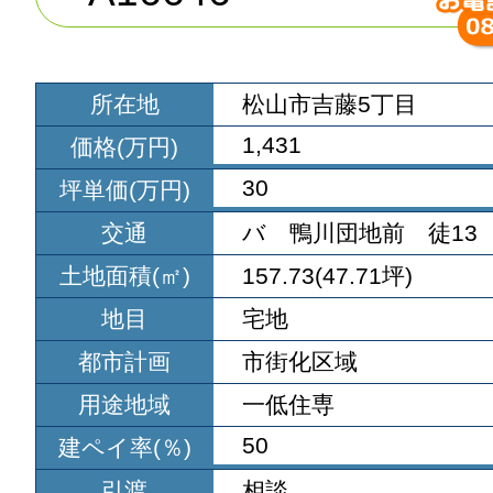
所在地
松山市吉藤5丁目
1,431
価格(万円)
30
坪単価(万円)
交通
バ 鴨川団地前 徒13
土地面積(㎡)
157.73(47.71坪)
地目
宅地
都市計画
市街化区域
用途地域
一低住専
50
建ペイ率(％)
引渡
相談