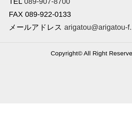
TEL
089-907-8700
FAX 089-922-0133
メールアドレス
arigatou@arigatou-f
Copyright©
All Right Reserv