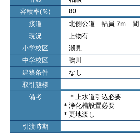
80
容積率(％)
接道
北側公道 幅員 7m 間口
現況
上物有
小学校区
潮見
中学校区
鴨川
建築条件
なし
取引態様
備考
＊上水道引込必要
＊浄化槽設置必要
＊更地渡し
引渡時期