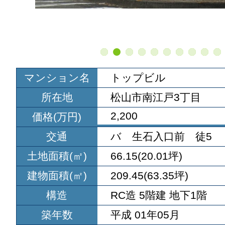
マンション名
トップビル
所在地
松山市南江戸3丁目
2,200
価格(万円)
交通
バ 生石入口前 徒5
土地面積(㎡)
66.15(20.01坪)
建物面積(㎡)
209.45(63.35坪)
構造
RC造 5階建 地下1階
築年数
平成 01年05月