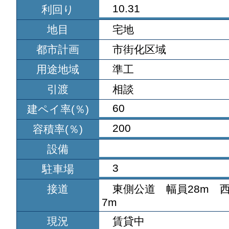
10.31
利回り
地目
宅地
都市計画
市街化区域
用途地域
準工
引渡
相談
60
建ペイ率(％)
200
容積率(％)
設備
3
駐車場
接道
東側公道 幅員28m 
7m
現況
賃貸中