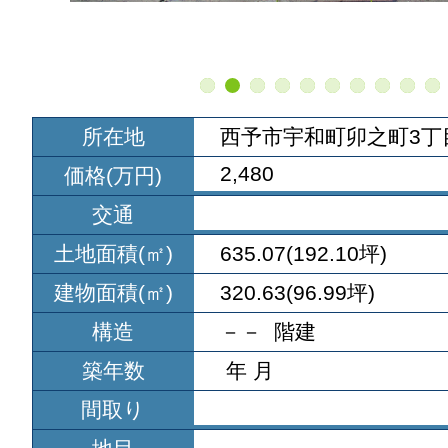
所在地
西予市宇和町卯之町3丁
2,480
価格(万円)
交通
土地面積(㎡)
635.07(192.10坪)
建物面積(㎡)
320.63(96.99坪)
構造
－－ 階建
築年数
年 月
間取り