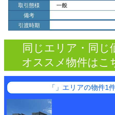
取引態様
一般
備考
引渡時期
同じエリア・同じ
オススメ物件はこ
「」エリアの物件1