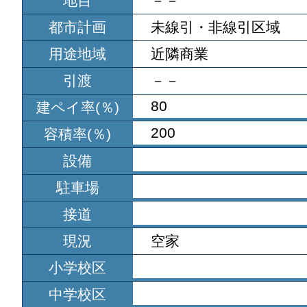
地目
－－
都市計画
未線引・非線引区域
用途地域
近隣商業
引渡
－－
80
建ペイ率(％)
200
容積率(％)
設備
駐車場
接道
現況
空家
小学校区
中学校区