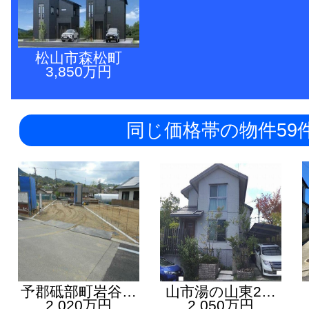
松山市森松町
3,850万円
同じ価格帯の物件59
予郡砥部町岩谷…
山市湯の山東2…
2,020万円
2,050万円