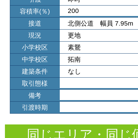
200
容積率(％)
接道
北側公道 幅員 7.95m 
現況
更地
小学校区
素鵞
中学校区
拓南
建築条件
なし
取引態様
備考
引渡時期
同じエリア・同じ