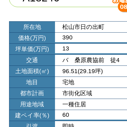
所在地
松山市日の出町
390
価格(万円)
13
坪単価(万円)
交通
バ 桑原農協前 徒4
土地面積(㎡)
96.51(29.19坪)
地目
宅地
都市計画
市街化区域
用途地域
一種住居
60
建ペイ率(％)
引渡
即時