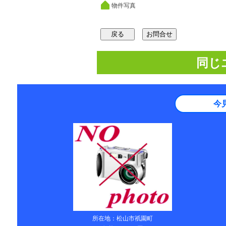
物件写真
同じ
今
所在地：松山市祇園町