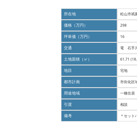
所在地
松山市祇
価格（万円）
298
坪単価（万円）
16
交通
電 石手
土地面積（㎡）
61.71 (18
地目
宅地
都市計画
市街化区
用途地域
一種住居
引渡
相談
備考
＊セット