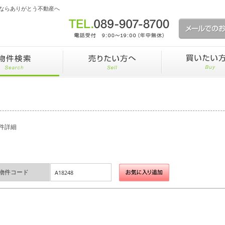
ならありがとう不動産へ
件詳細
物件コード
A18248