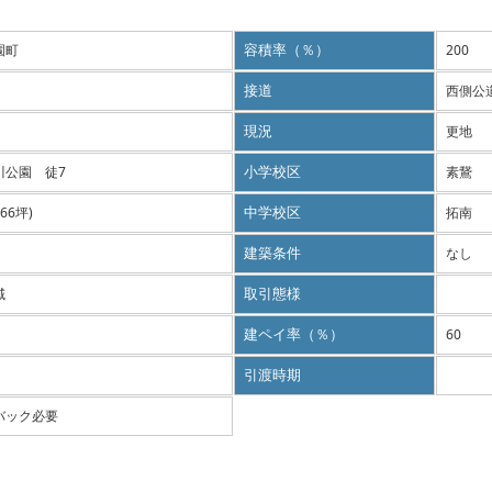
園町
容積率（％）
200
接道
西側公道
現況
更地
川公園 徒7
小学校区
素鵞
.66坪)
中学校区
拓南
建築条件
なし
域
取引態様
建ペイ率（％）
60
引渡時期
バック必要