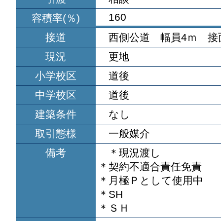
160
容積率(％)
接道
西側公道 幅員4ｍ 接
現況
更地
小学校区
道後
中学校区
道後
建築条件
なし
取引態様
一般媒介
備考
＊現況渡し
＊契約不適合責任免責
＊月極Ｐとして使用中
＊SH
＊ＳＨ