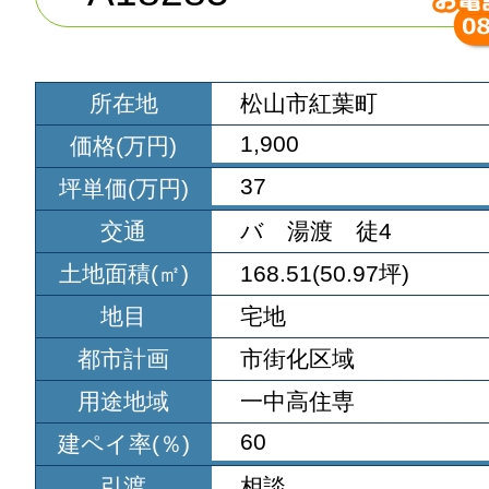
所在地
松山市紅葉町
1,900
価格(万円)
37
坪単価(万円)
交通
バ 湯渡 徒4
土地面積(㎡)
168.51(50.97坪)
地目
宅地
都市計画
市街化区域
用途地域
一中高住専
60
建ペイ率(％)
引渡
相談