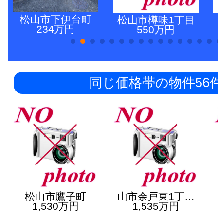
松山市下伊台町
松山市樽味1丁目
234万円
550万円
同じ価格帯の物件56
松山市鷹子町
山市余戸東1丁…
1,530万円
1,535万円