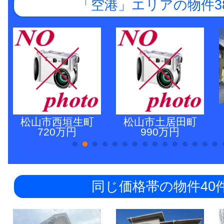
「空港」エリアの物件3
松山市西垣生町
松山市土居田町
720万円
990万円
同じ価格帯の物件40