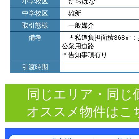
小学校区
たちばな
中学校区
雄新
取引態様
一般媒介
備考
＊私道負担面積368㎡：共
公衆用道路
＊告知事項有り
引渡時期
同じエリア・同じ
オススメ物件はこ