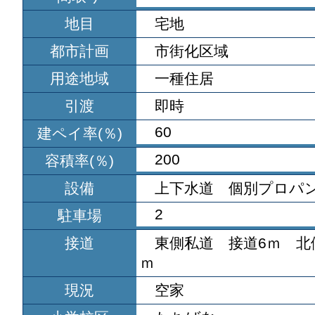
地目
宅地
都市計画
市街化区域
用途地域
一種住居
引渡
即時
60
建ペイ率(％)
200
容積率(％)
設備
上下水道 個別プロパ
2
駐車場
接道
東側私道 接道6ｍ 北側
ｍ
現況
空家