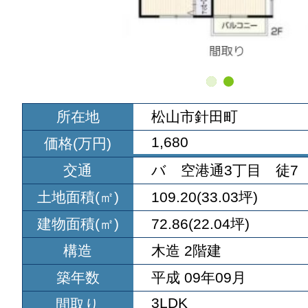
所在地
松山市針田町
1,680
価格(万円)
交通
バ 空港通3丁目 徒7
土地面積(㎡)
109.20(33.03坪)
建物面積(㎡)
72.86(22.04坪)
構造
木造 2階建
築年数
平成 09年09月
3LDK
間取り