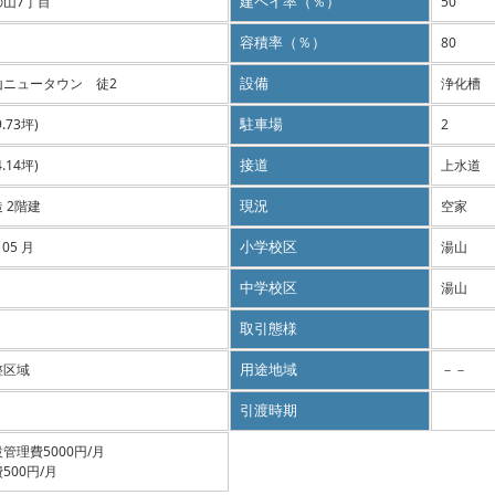
の山7丁目
建ペイ率（％）
50
容積率（％）
80
山ニュータウン 徒2
設備
浄化槽
9.73坪)
駐車場
2
4.14坪)
接道
上水道 
 2階建
現況
空家
 05 月
小学校区
湯山
中学校区
湯山
取引態様
整区域
用途地域
－－
引渡時期
管理費5000円/月
500円/月