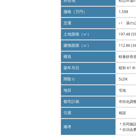
所在地
松山市湯
価格（万円）
1,598
交通
バ 湯の
土地面積（㎡）
197.48 (5
建物面積（㎡）
112.86 (3
構造
軽量鉄骨造
築年月日
昭和 61 年
間取り
5LDK
地目
宅地
都市計画
市街化調
引渡
相談
＊共同施設
備考
＊自治会費