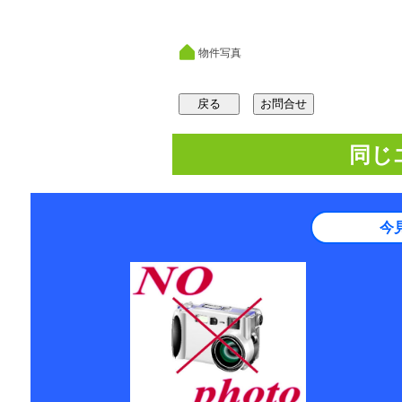
物件写真
同じ
今