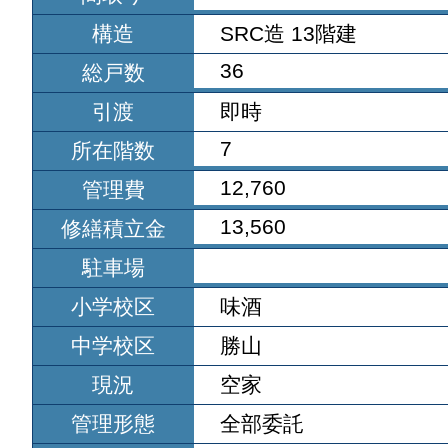
構造
SRC造 13階建
36
総戸数
引渡
即時
7
所在階数
12,760
管理費
13,560
修繕積立金
駐車場
小学校区
味酒
中学校区
勝山
現況
空家
管理形態
全部委託