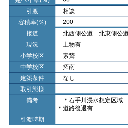
引渡
相談
200
容積率(％)
接道
北西側公道 北東側公
現況
上物有
小学校区
素鵞
中学校区
拓南
建築条件
なし
取引態様
備考
＊石手川浸水想定区域
＊道路後退有
引渡時期