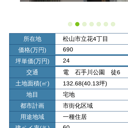
所在地
松山市立花4丁目
690
価格(万円)
24
坪単価(万円)
交通
電 石手川公園 徒6
土地面積(㎡)
132.68(40.13坪)
地目
宅地
都市計画
市街化区域
用途地域
一種住居
60
建ペイ率(％)