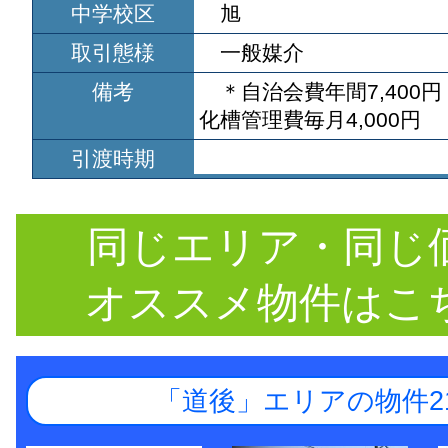
中学校区
旭
取引態様
一般媒介
備考
＊自治会費年間7,400
化槽管理費毎月4,000円
引渡時期
同じエリア・同じ
オススメ物件はこ
「道後」エリアの物件2