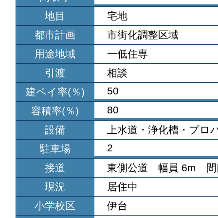
地目
宅地
都市計画
市街化調整区域
用途地域
一低住専
引渡
相談
50
建ペイ率(％)
80
容積率(％)
設備
上水道・浄化槽・プロ
2
駐車場
接道
東側公道 幅員 6m 間口
現況
居住中
小学校区
伊台