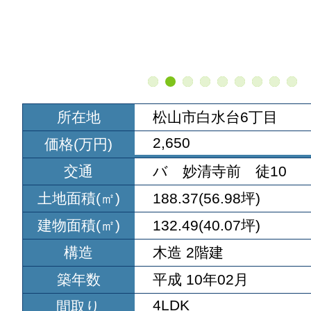
所在地
松山市白水台6丁目
2,650
価格(万円)
交通
バ 妙清寺前 徒10
土地面積(㎡)
188.37(56.98坪)
建物面積(㎡)
132.49(40.07坪)
構造
木造 2階建
築年数
平成 10年02月
4LDK
間取り