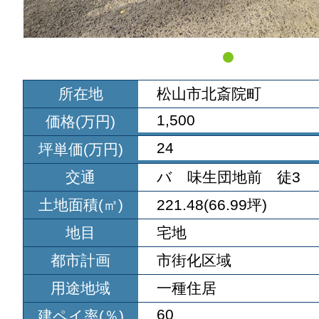
所在地
松山市北斎院町
1,500
価格(万円)
24
坪単価(万円)
交通
バ 味生団地前 徒3
土地面積(㎡)
221.48(66.99坪)
地目
宅地
都市計画
市街化区域
用途地域
一種住居
60
建ペイ率(％)