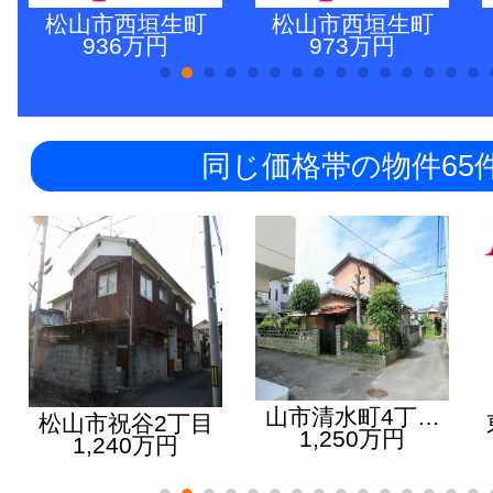
松山市西垣生町
松山市西垣生町
936万円
973万円
同じ価格帯の物件65
山市清水町4丁…
松山市祝谷2丁目
1,250万円
1,240万円