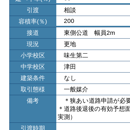
引渡
相談
200
容積率(％)
接道
東側公道 幅員2m
現況
更地
小学校区
味生第二
中学校区
津田
建築条件
なし
取引態様
一般媒介
備考
＊狭あい道路申請が必
＊道路後退後の有効予想面積
実測）
引渡時期