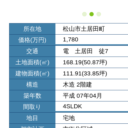
所在地
松山市土居田町
1,780
価格(万円)
交通
電 土居田 徒7
土地面積(㎡)
168.19(50.87坪)
建物面積(㎡)
111.91(33.85坪)
構造
木造 2階建
築年数
平成 07年04月
4SLDK
間取り
地目
宅地