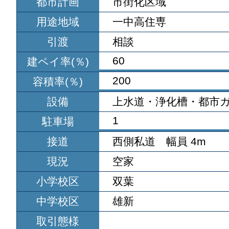
都市計画
市街化区域
用途地域
一中高住専
引渡
相談
60
建ペイ率(％)
200
容積率(％)
設備
上水道・浄化槽・都市
1
駐車場
接道
西側私道 幅員 4m
現況
空家
小学校区
双葉
中学校区
雄新
取引態様