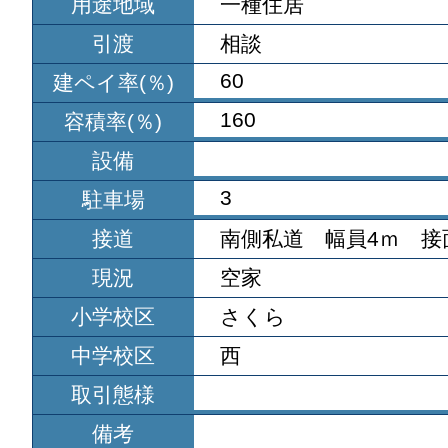
用途地域
一種住居
引渡
相談
60
建ペイ率(％)
160
容積率(％)
設備
3
駐車場
接道
南側私道 幅員4ｍ 接
現況
空家
小学校区
さくら
中学校区
西
取引態様
備考