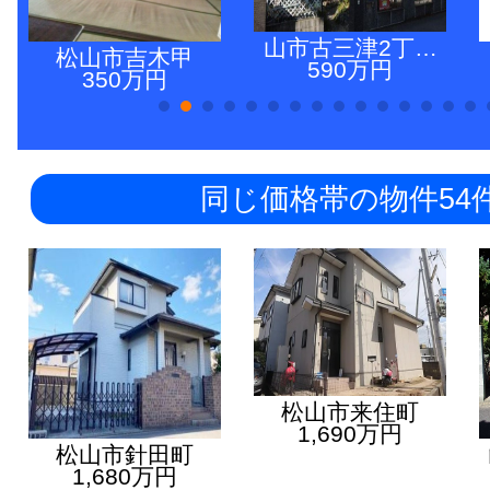
山市古三津2丁…
松山市吉木甲
590万円
350万円
同じ価格帯の物件54
松山市来住町
1,690万円
松山市針田町
1,680万円