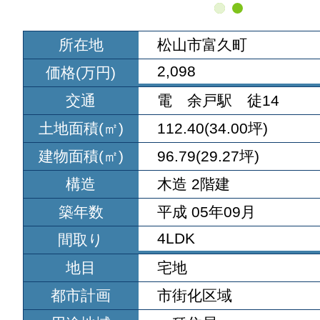
所在地
松山市富久町
2,098
価格(万円)
交通
電 余戸駅 徒14
土地面積(㎡)
112.40(34.00坪)
建物面積(㎡)
96.79(29.27坪)
構造
木造 2階建
築年数
平成 05年09月
4LDK
間取り
地目
宅地
都市計画
市街化区域