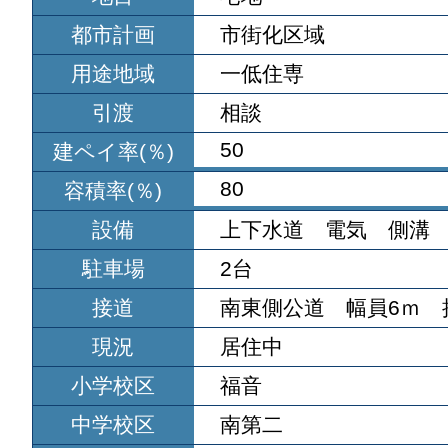
都市計画
市街化区域
用途地域
一低住専
引渡
相談
50
建ペイ率(％)
80
容積率(％)
設備
上下水道 電気 側溝
駐車場
2台
接道
南東側公道 幅員6ｍ 接
現況
居住中
小学校区
福音
中学校区
南第二