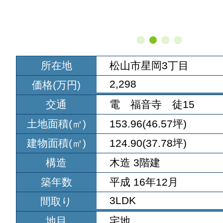
所在地
松山市星岡3丁目
2,298
価格(万円)
交通
電 福音寺 徒15
土地面積(㎡)
153.96(46.57坪)
建物面積(㎡)
124.90(37.78坪)
構造
木造 3階建
築年数
平成 16年12月
3LDK
間取り
地目
宅地