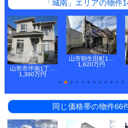
「城南」エリアの物件1
山市朝生田町1…
1,620万円
山市市坪南1丁…
1,390万円
同じ価格帯の物件66