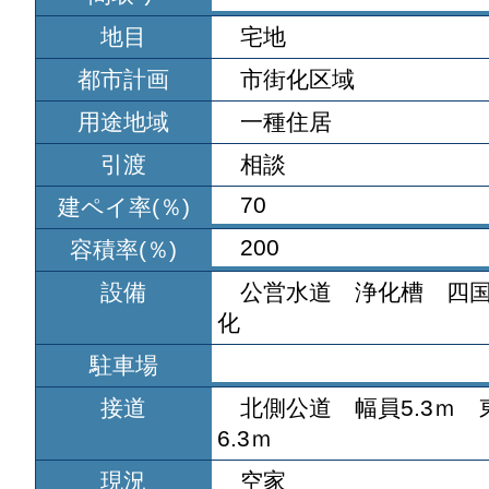
地目
宅地
都市計画
市街化区域
用途地域
一種住居
引渡
相談
70
建ペイ率(％)
200
容積率(％)
設備
公営水道 浄化槽 四
化
駐車場
接道
北側公道 幅員5.3ｍ
6.3ｍ
現況
空家