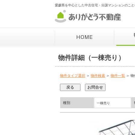
愛媛県を中心とした中古住宅・分譲マンションのこと
物件詳細（一棟売り）
物件タイプ選択
＞
物件検索
＞
物件一覧
＞ 物
種別
一棟売り