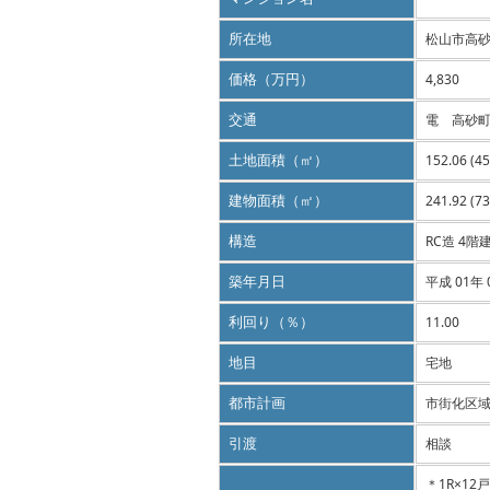
所在地
松山市高砂
価格（万円）
4,830
交通
電 高砂町
土地面積（㎡）
152.06 (4
建物面積（㎡）
241.92 (7
構造
RC造 4階
築年月日
平成 01年 
利回り（％）
11.00
地目
宅地
都市計画
市街化区
引渡
相談
＊1R×1