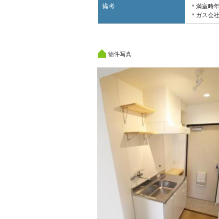
備考
＊満室時年
＊ガス会
物件写真