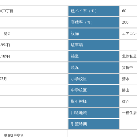
町3丁目
建ペイ率（％）
60
容積率（％）
200
 徒2
設備
エアコン
5.99坪)
駐車場
3.18坪)
接道
北側私道
建
現況
賃貸中
03月
小学校区
清水
中学校区
勝山
取引態様
媒介
域
用途地域
一種住居
引渡時期
2戸 現在3戸空き