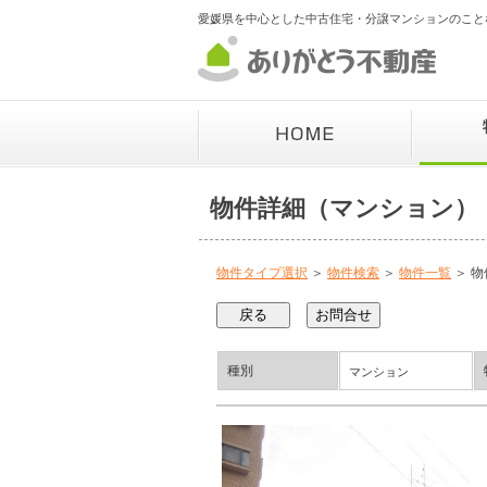
愛媛県を中心とした中古住宅・分譲マンションのこと
物件詳細（マンション）
物件タイプ選択
＞
物件検索
＞
物件一覧
＞ 物
種別
マンション