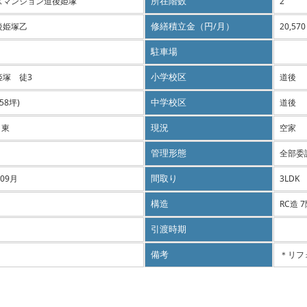
ズマンション道後姫塚
所在階数
2
後姫塚乙
修繕積立金（円/月）
20,570
駐車場
姫塚 徒3
小学校区
道後
.58坪)
中学校区
道後
・東
現況
空家
管理形態
全部委
 09月
間取り
3LDK
構造
RC造 
引渡時期
備考
＊リフ