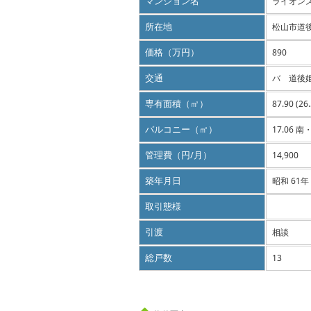
マンション名
ライオン
所在地
松山市道
価格（万円）
890
交通
バ 道後
専有面積（㎡）
87.90 (26
バルコニー（㎡）
17.06 南
管理費（円/月）
14,900
築年月日
昭和 61年
取引態様
引渡
相談
総戸数
13