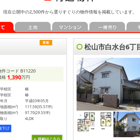
現在公開中の2,500件から選りすぐりの物件情報を掲載しています。
松山市白水台6丁
物件コード B11220
1,390
価格
万円
学校区
椿
学校区
椿
年月
平成03年05月
地面積(m²)
117.59(35.57坪)
物面積(m²)
97.70(29.55坪)
取り
4LDK
値下げ