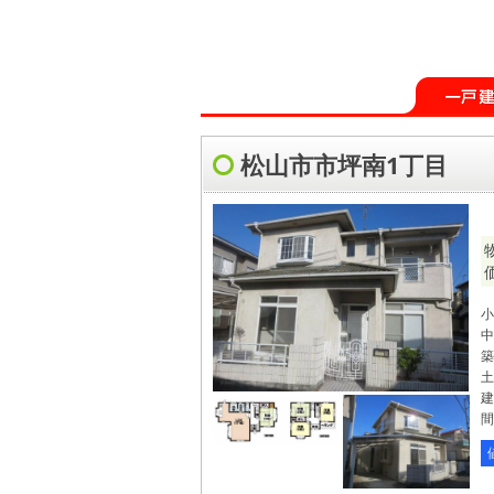
松山市市坪南1丁目
小
中
築
土
建
間