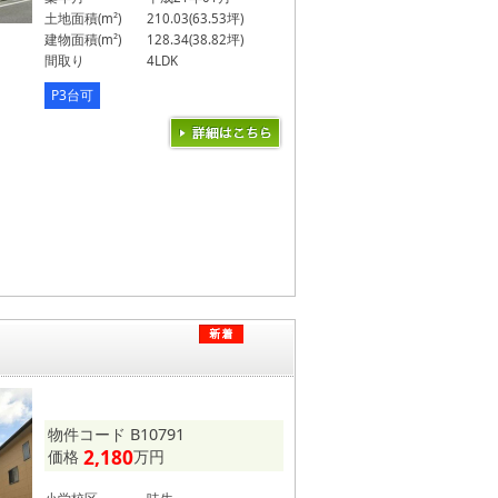
土地面積(m²)
210.03(63.53坪)
建物面積(m²)
128.34(38.82坪)
間取り
4LDK
P3台可
物件コード B10791
2,180
価格
万円