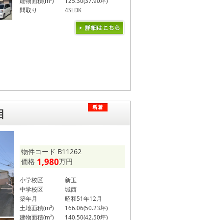
建物面積(m²)
125.30(37.90坪)
間取り
4SLDK
目
物件コード B11262
1,980
価格
万円
小学校区
新玉
中学校区
城西
築年月
昭和51年12月
土地面積(m²)
166.06(50.23坪)
建物面積(m²)
140.50(42.50坪)