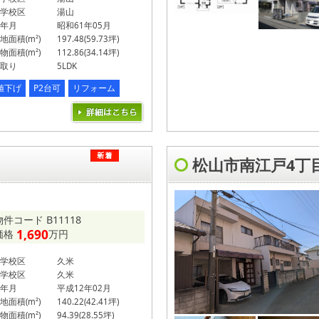
学校区
湯山
年月
昭和61年05月
地面積(m²)
197.48(59.73坪)
物面積(m²)
112.86(34.14坪)
取り
5LDK
値下げ
P2台可
リフォーム
松山市南江戸4丁
物件コード B11118
1,690
価格
万円
学校区
久米
学校区
久米
年月
平成12年02月
地面積(m²)
140.22(42.41坪)
物面積(m²)
94.39(28.55坪)