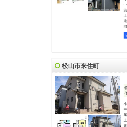
中
築
土
建
間
松山市来住町
小
中
築
土
建