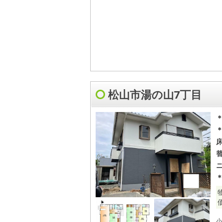
松山市湯の山7丁目
＊
小