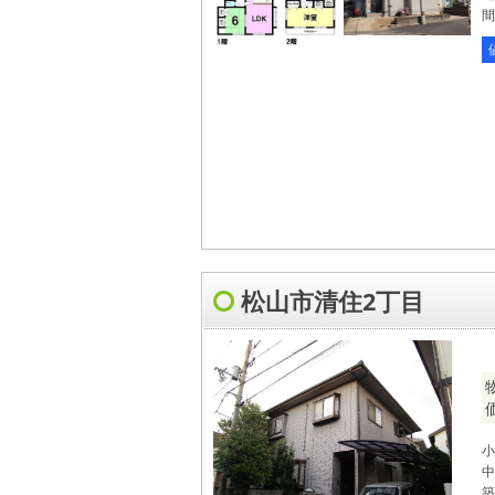
間
松山市清住2丁目
小
中
築