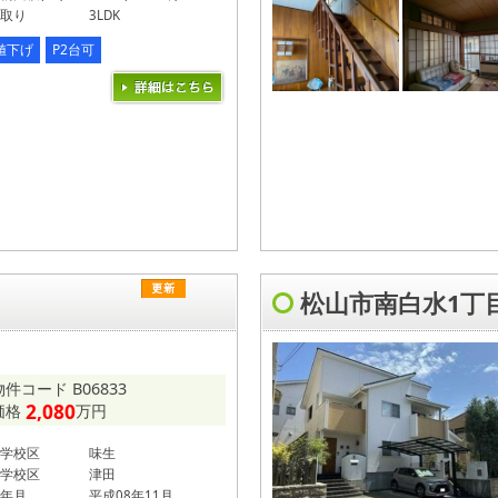
取り
3LDK
値下げ
P2台可
松山市南白水1丁
物件コード B06833
2,080
価格
万円
学校区
味生
学校区
津田
年月
平成08年11月