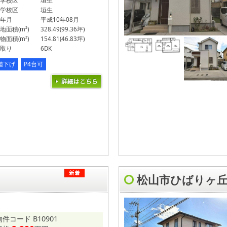
学校区
垣生
学校区
垣生
年月
平成10年08月
地面積(m²)
328.49(99.36坪)
物面積(m²)
154.81(46.83坪)
取り
6DK
値下げ
P4台可
松山市ひばりヶ
物件コード B10901