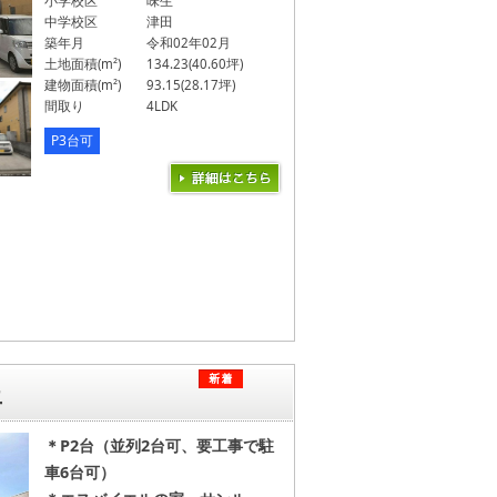
小学校区
味生
中学校区
津田
築年月
令和02年02月
土地面積(m²)
134.23(40.60坪)
建物面積(m²)
93.15(28.17坪)
間取り
4LDK
P3台可
丘
＊P2台（並列2台可、要工事で駐
車6台可）