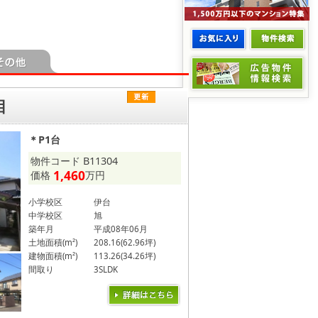
目
＊P1台
物件コード B11304
1,460
価格
万円
小学校区
伊台
中学校区
旭
築年月
平成08年06月
土地面積(m²)
208.16(62.96坪)
建物面積(m²)
113.26(34.26坪)
間取り
3SLDK