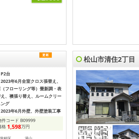
松山市清住2丁
P2台
＊2023年6月全室クロス張替え、
床（フローリング等）畳新調・表
替え、襖張り替え、ルームクリー
ニング
＊2023年6月外壁、外壁塗装工事
物件コード B09999
1,598
価格
万円
学校区
湯山