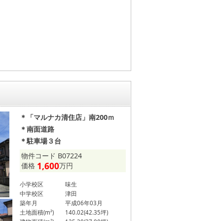
目
＊「マルナカ清住店」南200ｍ
＊南面道路
＊駐車場３台
物件コード B07224
1,600
価格
万円
小学校区
味生
中学校区
津田
築年月
平成06年03月
土地面積(m²)
140.02(42.35坪)