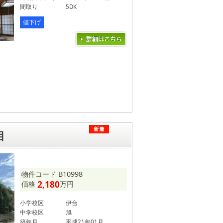
間取り
5DK
値下げ
目
物件コード B10998
2,180
価格
万円
小学校区
伊台
中学校区
旭
築年月
平成21年01月