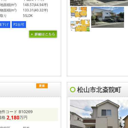
地面積(m²)
148.57(44.94坪)
物面積(m²)
133.31(40.32坪)
取り
5SLDK
値下げ
P2台可
松山市北斎院町
物件コード B10269
2,180
価格
万円