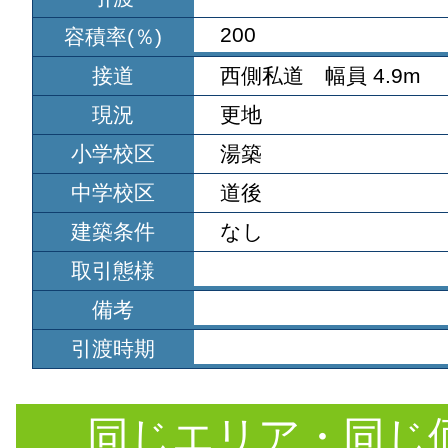
200
容積率(％)
接道
西側私道 幅員 4.9m
現況
更地
小学校区
湯築
中学校区
道後
建築条件
なし
取引態様
備考
引渡時期
同じエリア・同じ