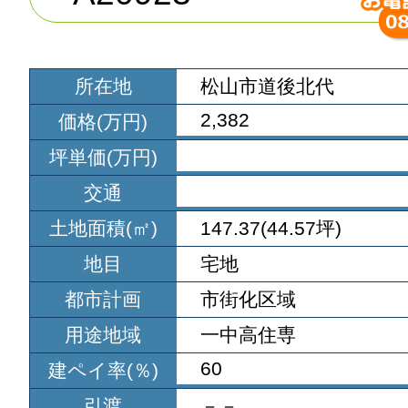
所在地
松山市道後北代
2,382
価格(万円)
坪単価(万円)
交通
土地面積(㎡)
147.37(44.57坪)
地目
宅地
都市計画
市街化区域
用途地域
一中高住専
60
建ペイ率(％)
引渡
－－