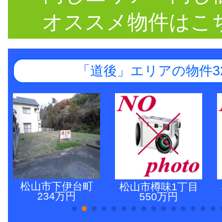
オススメ物件はこ
「道後」エリアの物件3
松山市下伊台町
松山市樽味1丁目
234万円
550万円