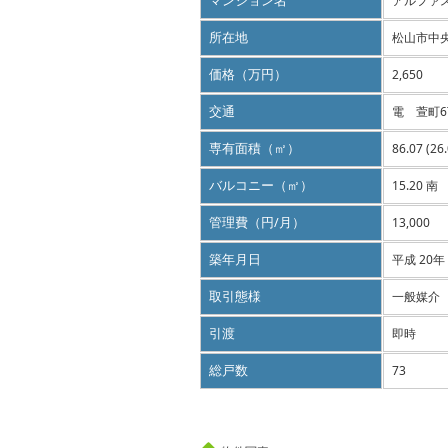
マンション名
アルファ
所在地
松山市中
価格（万円）
2,650
交通
電 萱町6
専有面積（㎡）
86.07 (26
バルコニー（㎡）
15.20 南
管理費（円/月）
13,000
築年月日
平成 20年
取引態様
一般媒介
引渡
即時
総戸数
73