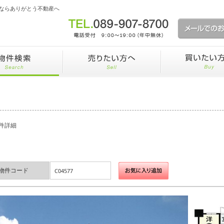
ならありがとう不動産へ
件詳細
物件コード
C04577