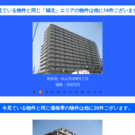
見ている物件と同じ「城北」エリアの物件は他に14件ございま
所在地：松山市本町6丁目
価格：300万円
今見ている物件と同じ価格帯の物件は他に20件ございます。