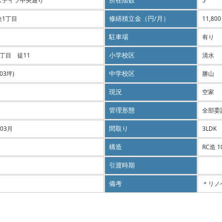
ステイツ中央通り
所在階数
5
央1丁目
修繕積立金（円/月）
11,800
駐車場
有り
丁目 徒11
小学校区
清水
.03坪)
中学校区
勝山
現況
空家
管理形態
全部委託
 03月
間取り
3LDK
構造
RC造 
引渡時期
備考
＊リノ