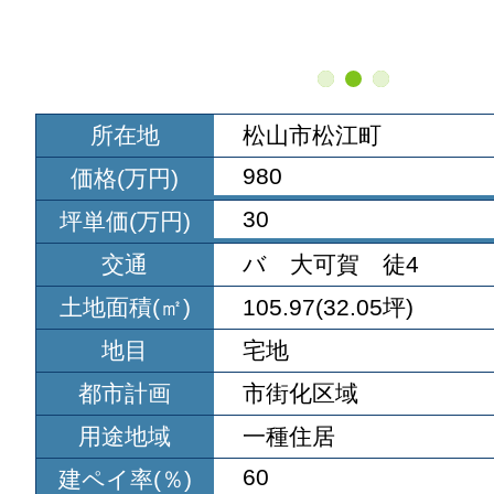
所在地
松山市松江町
980
価格(万円)
30
坪単価(万円)
交通
バ 大可賀 徒4
土地面積(㎡)
105.97(32.05坪)
地目
宅地
都市計画
市街化区域
用途地域
一種住居
60
建ペイ率(％)