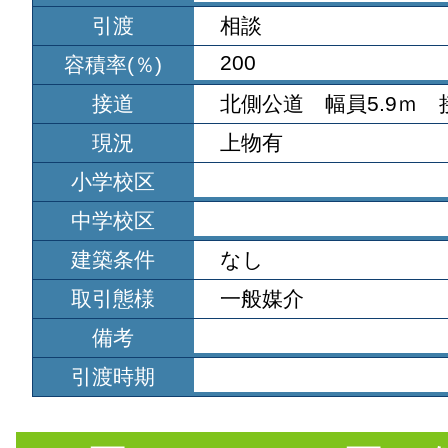
引渡
相談
200
容積率(％)
接道
北側公道 幅員5.9ｍ 接
現況
上物有
小学校区
中学校区
建築条件
なし
取引態様
一般媒介
備考
引渡時期