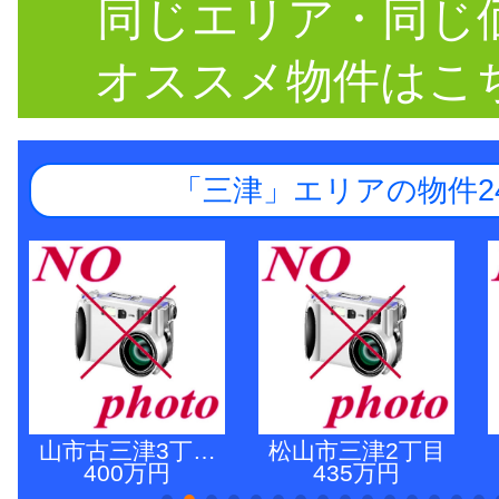
同じエリア・同じ
オススメ物件はこ
「三津」エリアの物件2
山市古三津3丁…
松山市三津2丁目
400万円
435万円