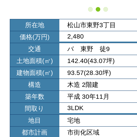
所在地
松山市東野3丁目
2,480
価格(万円)
交通
バ 東野 徒9
土地面積(㎡)
142.40(43.07坪)
建物面積(㎡)
93.57(28.30坪)
構造
木造 2階建
築年数
平成 30年11月
3LDK
間取り
地目
宅地
都市計画
市街化区域