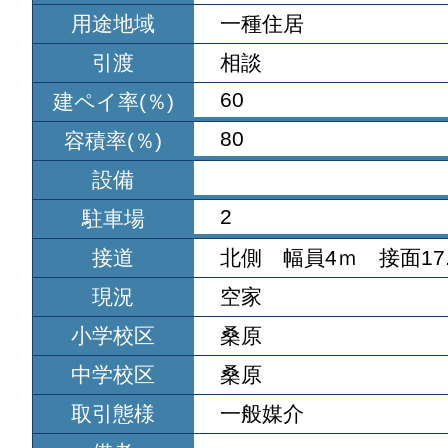
用途地域
一種住居
引渡
相談
60
建ペイ率(％)
80
容積率(％)
設備
2
駐車場
接道
北側 幅員4ｍ 接面17.
現況
空家
小学校区
桑原
中学校区
桑原
取引態様
一般媒介