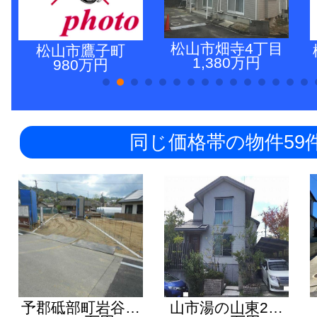
松山市畑寺4丁目
松山市鷹子町
1,380万円
980万円
同じ価格帯の物件59
予郡砥部町岩谷…
山市湯の山東2…