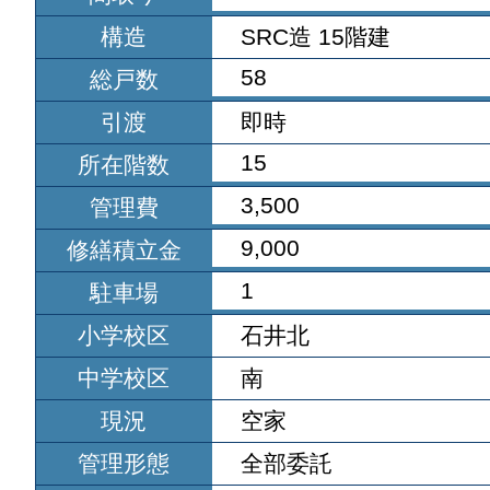
構造
SRC造 15階建
58
総戸数
引渡
即時
15
所在階数
3,500
管理費
9,000
修繕積立金
1
駐車場
小学校区
石井北
中学校区
南
現況
空家
管理形態
全部委託