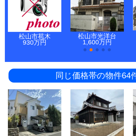
松山市光洋台
松山市苞木
1,600万円
930万円
同じ価格帯の物件64