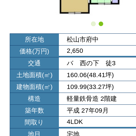
所在地
松山市府中
2,650
価格(万円)
交通
バ 西の下 徒3
土地面積(㎡)
160.06(48.41坪)
建物面積(㎡)
109.99(33.27坪)
構造
軽量鉄骨造 2階建
築年数
平成 27年09月
4LDK
間取り
地目
宅地