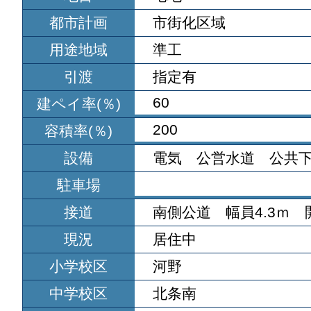
都市計画
市街化区域
用途地域
準工
引渡
指定有
60
建ペイ率(％)
200
容積率(％)
設備
電気 公営水道 公共
駐車場
接道
南側公道 幅員4.3ｍ 開
現況
居住中
小学校区
河野
中学校区
北条南