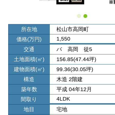
所在地
松山市高岡町
1,550
価格(万円)
交通
バ 高岡 徒5
土地面積(㎡)
156.85(47.44坪)
建物面積(㎡)
99.36(30.05坪)
構造
木造 2階建
築年数
平成 04年12月
4LDK
間取り
地目
宅地