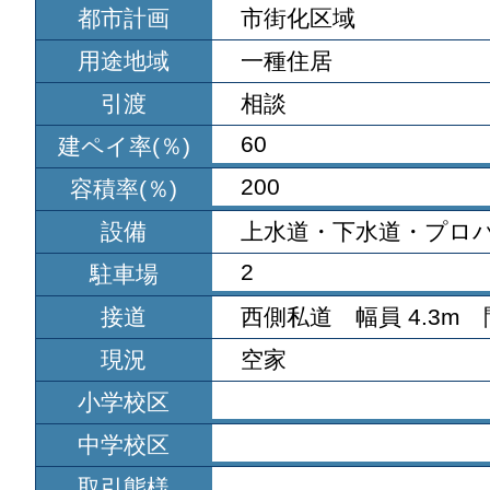
都市計画
市街化区域
用途地域
一種住居
引渡
相談
60
建ペイ率(％)
200
容積率(％)
設備
上水道・下水道・プロ
2
駐車場
接道
西側私道 幅員 4.3m 
現況
空家
小学校区
中学校区
取引態様