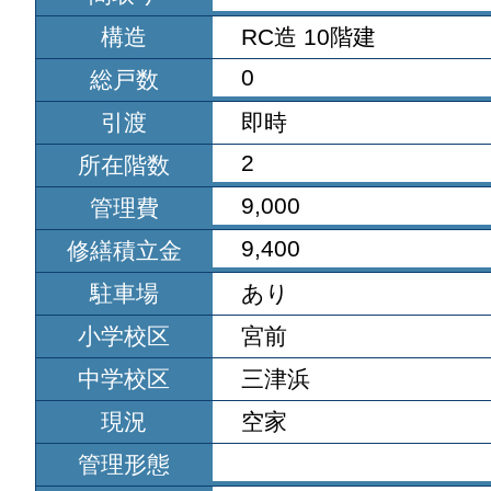
構造
RC造 10階建
0
総戸数
引渡
即時
2
所在階数
9,000
管理費
9,400
修繕積立金
駐車場
あり
小学校区
宮前
中学校区
三津浜
現況
空家
管理形態