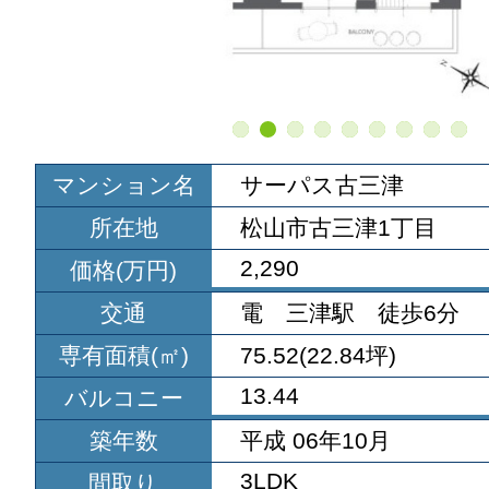
マンション名
サーパス古三津
所在地
松山市古三津1丁目
2,290
価格(万円)
交通
電 三津駅 徒歩6分
専有面積(㎡)
75.52(22.84坪)
13.44
バルコニー
築年数
平成 06年10月
3LDK
間取り