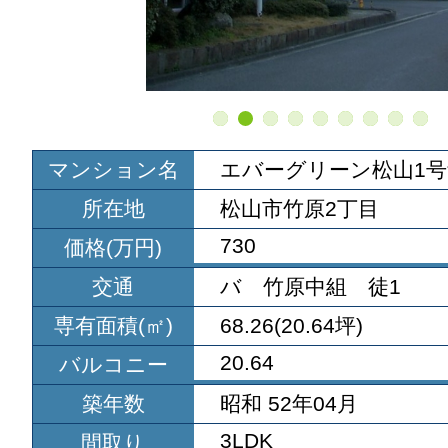
マンション名
エバーグリーン松山1号
所在地
松山市竹原2丁目
730
価格(万円)
交通
バ 竹原中組 徒1
専有面積(㎡)
68.26(20.64坪)
20.64
バルコニー
築年数
昭和 52年04月
3LDK
間取り