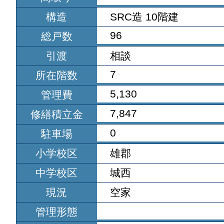
構造
SRC造 10階建
96
総戸数
引渡
相談
7
所在階数
5,130
管理費
7,847
修繕積立金
0
駐車場
小学校区
雄郡
中学校区
城西
現況
空家
管理形態