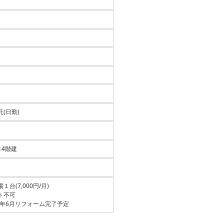
(日勤)
 14階建
１台(7,000円/月)
ト不可
26年6月リフォーム完了予定