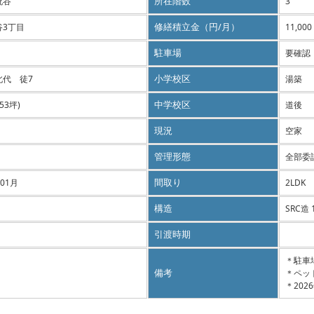
祝谷
所在階数
3
谷3丁目
修繕積立金（円/月）
11,000
駐車場
要確認
北代 徒7
小学校区
湯築
.53坪)
中学校区
道後
現況
空家
管理形態
全部委託
 01月
間取り
2LDK
構造
SRC造
引渡時期
＊駐車場
備考
＊ペッ
＊20