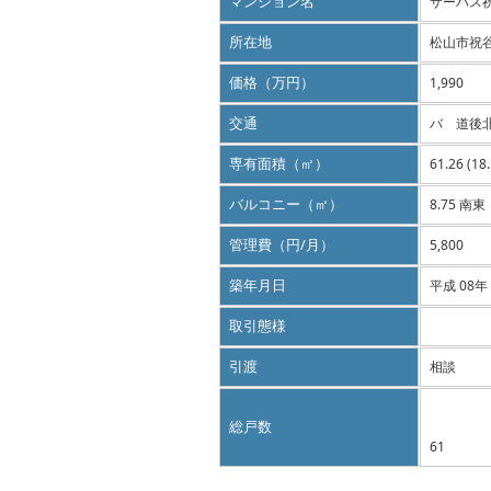
マンション名
サーパス
所在地
松山市祝
価格（万円）
1,990
交通
バ 道後
専有面積（㎡）
61.26 (18
バルコニー（㎡）
8.75 南東
管理費（円/月）
5,800
築年月日
平成 08年
取引態様
引渡
相談
総戸数
61