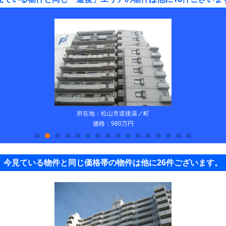
所在地：松山市道後湯ノ町
価格：980万円
今見ている物件と同じ価格帯の物件は他に26件ございます。