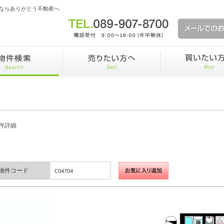
ならありがとう不動産へ
件詳細
物件コード
C04704