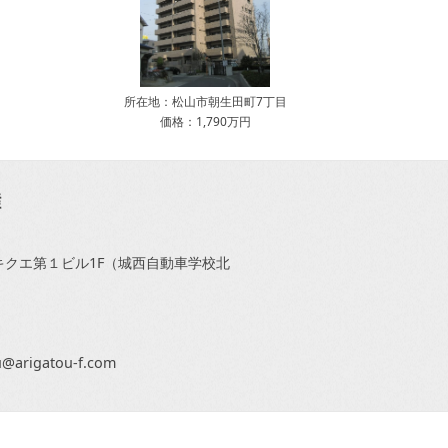
所在地：松山市朝生田町7丁目
価格：1,790万円
1キクエ第１ビル1F（城西自動車学校北
arigatou-f.com