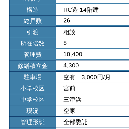
構造
RC造 14階建
26
総戸数
引渡
相談
8
所在階数
10,400
管理費
4,300
修繕積立金
駐車場
空有 3,000円/月
小学校区
宮前
中学校区
三津浜
現況
空家
管理形態
全部委託