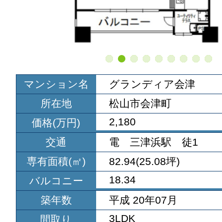
マンション名
グランディア会津
所在地
松山市会津町
2,180
価格(万円)
交通
電 三津浜駅 徒1
専有面積(㎡)
82.94(25.08坪)
18.34
バルコニー
築年数
平成 20年07月
3LDK
間取り