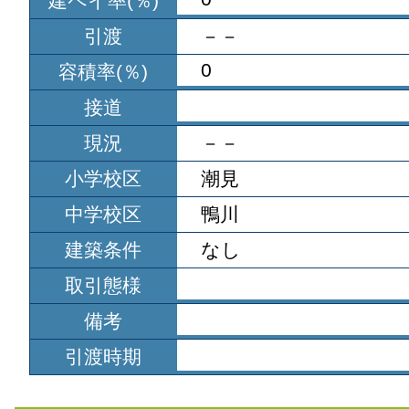
建ペイ率(％)
引渡
－－
0
容積率(％)
接道
現況
－－
小学校区
潮見
中学校区
鴨川
建築条件
なし
取引態様
備考
引渡時期