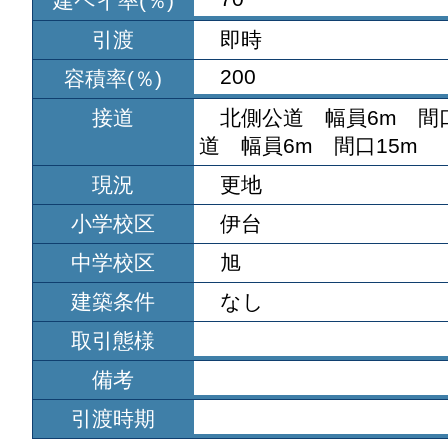
建ペイ率(％)
引渡
即時
200
容積率(％)
接道
北側公道 幅員6m 間
道 幅員6m 間口15m
現況
更地
小学校区
伊台
中学校区
旭
建築条件
なし
取引態様
備考
引渡時期