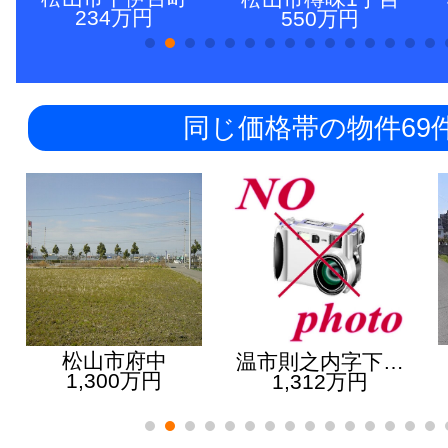
234万円
550万円
同じ価格帯の物件69
松山市府中
温市則之内字下…
1,300万円
1,312万円