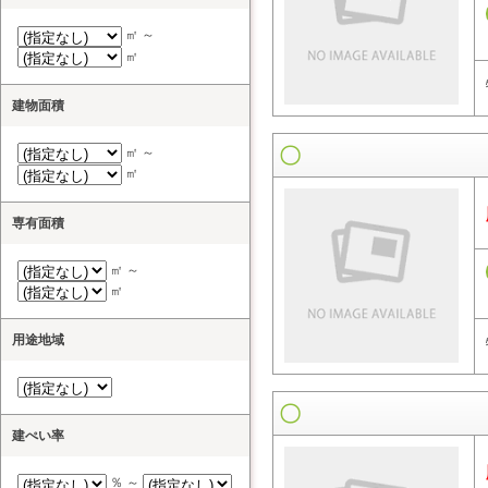
㎡ ～
㎡
建物面積
㎡ ～
㎡
専有面積
㎡ ～
㎡
用途地域
建ぺい率
％ ～