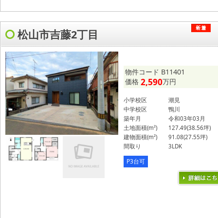
松山市吉藤2丁目
物件コード B11401
2,590
価格
万円
小学校区
潮見
中学校区
鴨川
築年月
令和03年03月
土地面積(m²)
127.49(38.56坪)
建物面積(m²)
91.08(27.55坪)
間取り
3LDK
P3台可