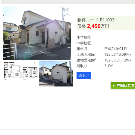
物件コード B11093
2,450
価格
万円
小学校区
中学校区
築年月
平成24年01月
土地面積(m²)
132.56(40.09坪)
建物面積(m²)
102.88(31.12坪)
間取り
3LDK
値下げ