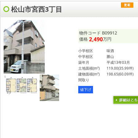
松山市宮西3丁目
物件コード B09912
2,490
価格
万円
小学校区
味酒
中学校区
勝山
築年月
平成13年03月
土地面積(m²)
119.00(35.99坪)
建物面積(m²)
198.65(60.09坪)
間取り
値下げ