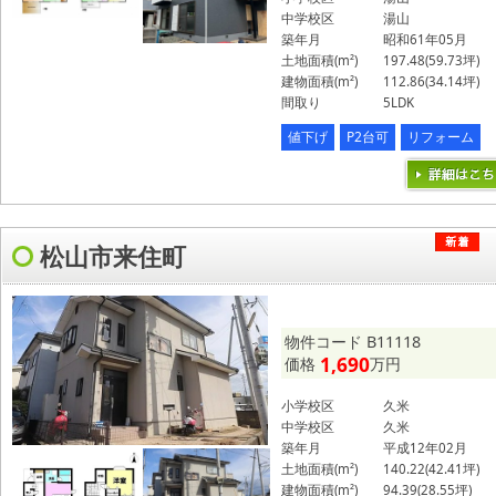
中学校区
湯山
築年月
昭和61年05月
土地面積(m²)
197.48(59.73坪)
建物面積(m²)
112.86(34.14坪)
間取り
5LDK
値下げ
P2台可
リフォーム
松山市来住町
物件コード B11118
1,690
価格
万円
小学校区
久米
中学校区
久米
築年月
平成12年02月
土地面積(m²)
140.22(42.41坪)
建物面積(m²)
94.39(28.55坪)