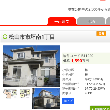
現在公開中の2,500件か
松山市市坪南1丁目
物件コード B11220
1,390
価格
万円
小学校区
椿
中学校区
椿
築年月
平成03年05月
土地面積(m²)
117.59(35.57坪)
建物面積(m²)
97.70(29.55坪)
間取り
4LDK
値下げ