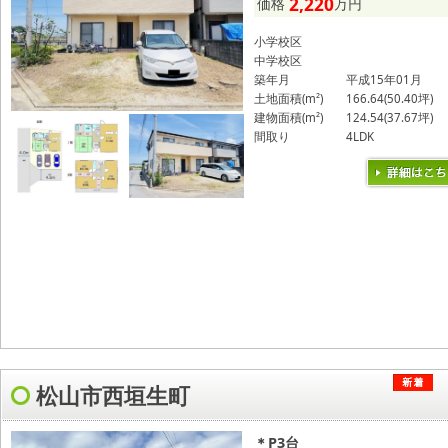
2,220
価格
万円
小学校区
中学校区
築年月
平成15年01月
土地面積(m²)
166.64(50.40坪)
建物面積(m²)
124.54(37.67坪)
間取り
4LDK
松山市西垣生町
＊P3台