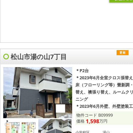
松山市湯の山7丁目
＊P2台
＊2023年6月全室クロス張替
床（フローリング等）畳新調
替え、襖張り替え、ルームク
ニング
＊2023年6月外壁、外壁塗装
物件コード B09999
1,598
価格
万円
小学校区
湯山