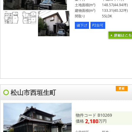
土地面積(m²)
148.57(44.94坪)
建物面積(m²)
133.31(40.32坪)
間取り
5SLDK
値下げ
P2台可
松山市西垣生町
物件コード B10269
2,180
価格
万円