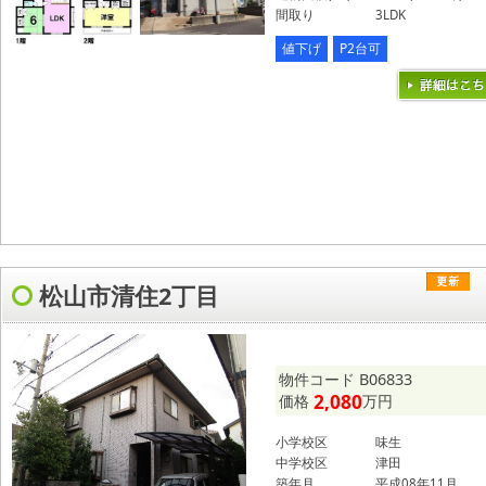
間取り
3LDK
値下げ
P2台可
松山市清住2丁目
物件コード B06833
2,080
価格
万円
小学校区
味生
中学校区
津田
築年月
平成08年11月