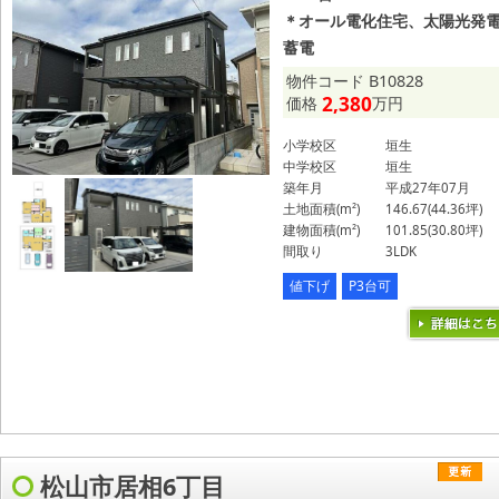
＊オール電化住宅、太陽光発
蓄電
物件コード B10828
2,380
価格
万円
小学校区
垣生
中学校区
垣生
築年月
平成27年07月
土地面積(m²)
146.67(44.36坪)
建物面積(m²)
101.85(30.80坪)
間取り
3LDK
値下げ
P3台可
松山市居相6丁目