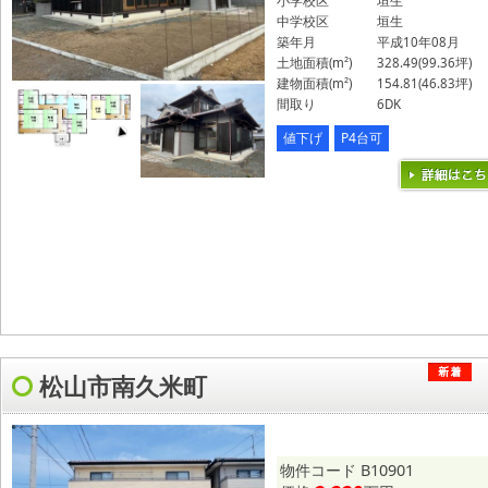
小学校区
垣生
中学校区
垣生
築年月
平成10年08月
土地面積(m²)
328.49(99.36坪)
建物面積(m²)
154.81(46.83坪)
間取り
6DK
値下げ
P4台可
松山市南久米町
物件コード B10901