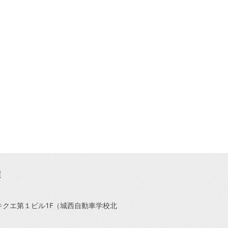
1キクエ第１ビル1F（城西自動車学校北