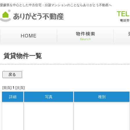
愛媛県を中心とした中古住宅・分譲マンションのことならありがとう不動産へ
賃貸物件一覧
[前頁]
1
[次頁]
詳細
写真
種別