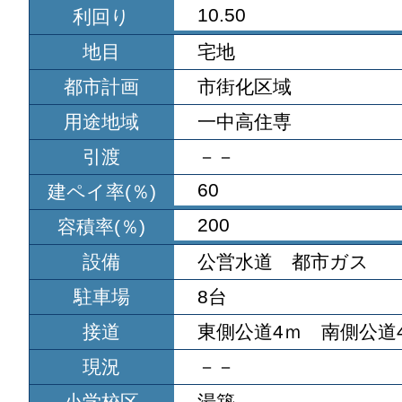
10.50
利回り
地目
宅地
都市計画
市街化区域
用途地域
一中高住専
引渡
－－
60
建ペイ率(％)
200
容積率(％)
設備
公営水道 都市ガス
駐車場
8台
接道
東側公道4ｍ 南側公道4
現況
－－
小学校区
湯築