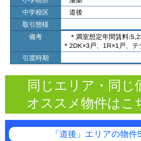
中学校区
道後
取引態様
備考
＊満室想定年間賃料:5,23
＊2DK×3戸、1R×1戸、
引渡時期
同じエリア・同じ
オススメ物件はこ
「道後」エリアの物件