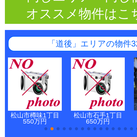
オススメ物件はこ
「道後」エリアの物件3
松山市樽味1丁目
松山市石手1丁目
550万円
650万円