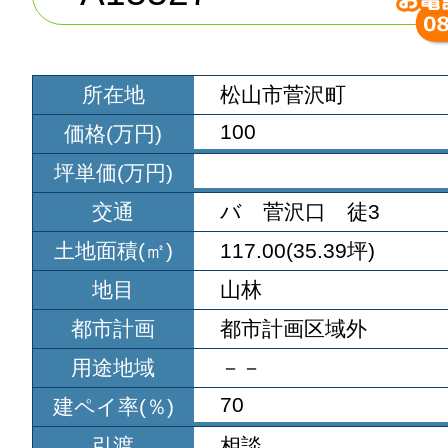
所在地
松山市菅沢町
100
価格(万円)
坪単価(万円)
交通
バ 菅沢口 徒3
土地面積(㎡)
117.00(35.39坪)
地目
山林
都市計画
都市計画区域外
用途地域
－－
70
建ペイ率(％)
引渡
相談