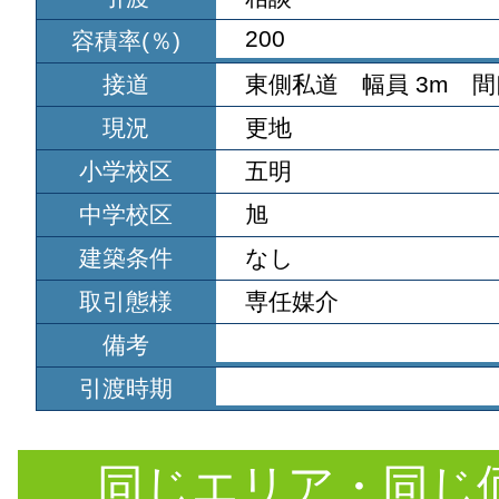
200
容積率(％)
接道
東側私道 幅員 3m 間
現況
更地
小学校区
五明
中学校区
旭
建築条件
なし
取引態様
専任媒介
備考
引渡時期
同じエリア・同じ