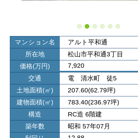
マンション名
アルト平和通
所在地
松山市平和通3丁目
7,920
価格(万円)
交通
電 清水町 徒5
土地面積(㎡)
207.60(62.79坪)
建物面積(㎡)
783.40(236.97坪)
構造
RC造 6階建
築年数
昭和 57年07月
12.88