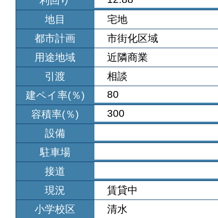
利回り
地目
宅地
都市計画
市街化区域
用途地域
近隣商業
引渡
相談
80
建ペイ率(％)
300
容積率(％)
設備
駐車場
接道
現況
賃貸中
小学校区
清水